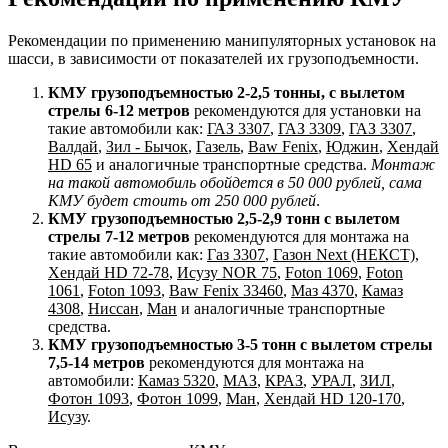
Рекомендации по применению манипуляторных установок на
шасси, в зависимости от показателей их грузоподъемности.
КМУ грузоподъемностью 2-2,5 тонны, с вылетом
стрелы 6-12 метров
рекомендуются для установки на
такие автомобили как:
ГАЗ 3307
,
ГАЗ 3309
,
ГАЗ 3307
,
Валдай
,
Зил - Бычок
,
Газель
,
Baw Fenix
,
Юджин
,
Хендай
HD 65
и аналогичные транспортные средства.
Монтаж
на такой автомобиль обойдется в 50 000 рублей, сама
КМУ будет стоить от 250 000 рублей
.
КМУ грузоподъемностью 2,5-2,9 тонн с вылетом
стрелы 7-12 метров
рекомендуются для монтажа на
такие автомобили как:
Газ 3307
,
Газон Next (НЕКСТ)
,
Хендай HD 72-78
,
Исузу NOR 75
,
Foton 1069
,
Foton
1061
,
Foton 1093
,
Baw Fenix 33460
,
Маз 4370
,
Камаз
4308
,
Ниссан
,
Ман
и аналогичные транспортные
средства.
КМУ грузоподъемностью 3-5 тонн с вылетом стрелы
7,5-14 метров
рекомендуются для монтажа на
автомобили:
Камаз 5320
,
МАЗ
,
КРАЗ
,
УРАЛ
,
ЗИЛ
,
Фотон 1093
,
Фотон 1099
,
Ман
,
Хендай HD 120-170
,
Исузу
.